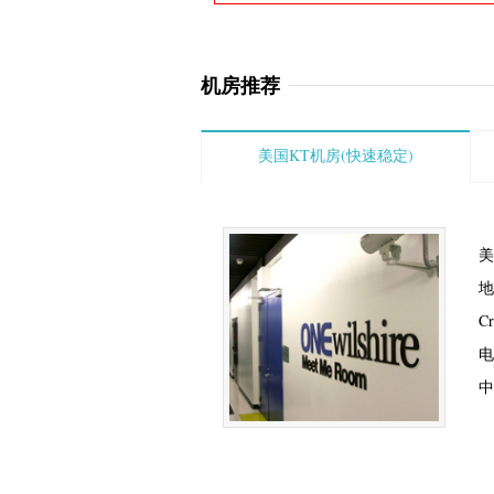
机房推荐
美国KT机房(快速稳定)
美
地
C
电
中