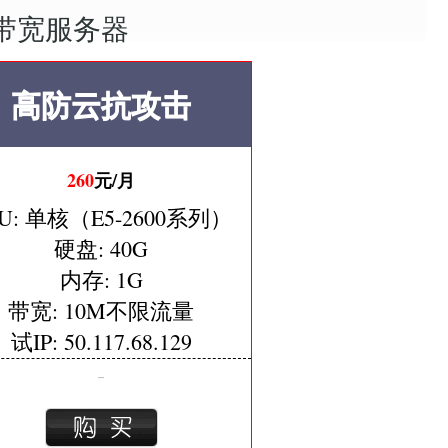
带宽服务器
高防云抗攻击
260
元/月
U: 单核（E5-2600系列）
硬盘: 40G
内存: 1G
带宽: 10M不限流量
试IP: 50.117.68.129
便宜单机高防。