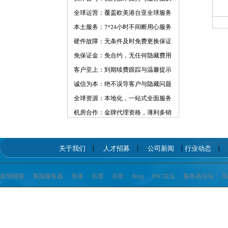
全球运营：覆盖欧美港台亚全球服务
本土服务：7*24小时不间断用心服务
硬件故障：无条件及时免费更换保证
免保证金：免合约，无任何隐藏费用
客户至上：到期续费跟踪与温馨提示
诚信为本：绝不误导客户与隐藏问题
全球资源：本地化，一站式全面服务
机房合作：金牌代理资格，薄利多销
|
|
|
关于我们
人才招募
公司新闻
行业动态
友情链接
美国服务器
有道
百度
谷歌
Bing
IDC论坛
服务器论坛
鸟